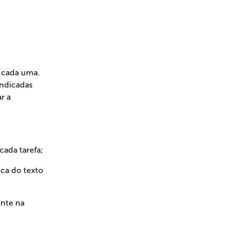
 cada uma. 
indicadas 
r a 
cada tarefa;
ca do texto 
nte na 