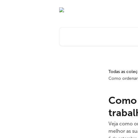
Passar para o conteúdo principal
Pesquisar artigos...
Todas as cole
Como ordenar a
Como o
trabal
Veja como ord
melhor as sua