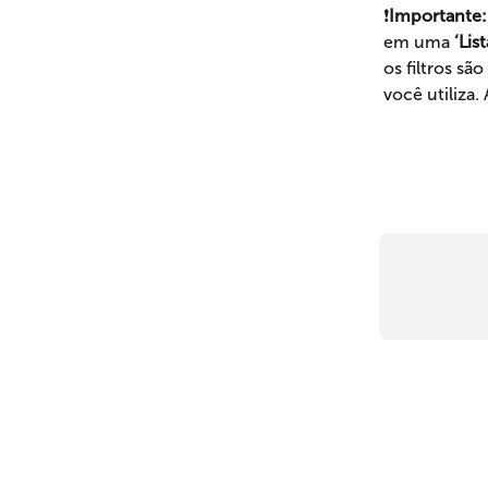
❗
Importante:
em uma 
‘Lis
os filtros sã
você utiliza