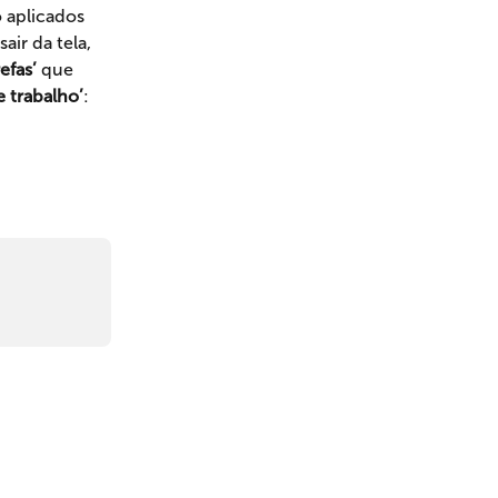
 aplicados 
 sair da tela, 
refas’
 que 
e trabalho’
: