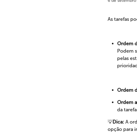
6 de setembro
As tarefas p
Ordem de
Podem se
pelas es
priorida
Ordem d
Ordem al
da tarefa
💡
Dica:
 A or
opção para i