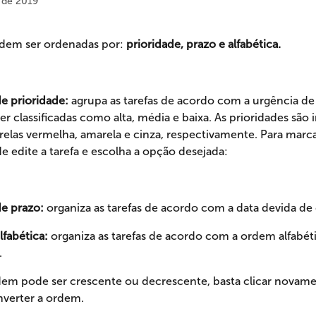
 de 2019
odem ser ordenadas por: 
prioridade, prazo e alfabética.
 prioridade:
 agrupa as tarefas de acordo com a urgência de
r classificadas como alta, média e baixa. As prioridades são 
trelas vermelha, amarela e cinza, respectivamente. Para marca
de edite a tarefa e escolha a opção desejada:
e prazo: 
organiza as tarefas de acordo com a data devida de 
fabética:
 organiza as tarefas de acordo com a ordem alfabéti
.
dem pode ser crescente ou decrescente, basta clicar novame
nverter a ordem.