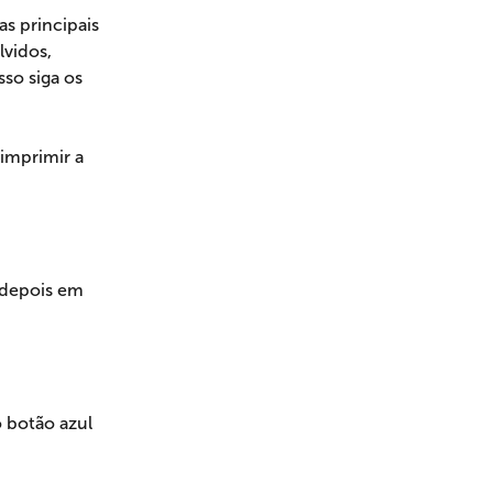
s principais 
vidos, 
so siga os 
imprimir a 
 depois em 
 botão azul 