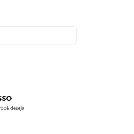
sso
você deseja