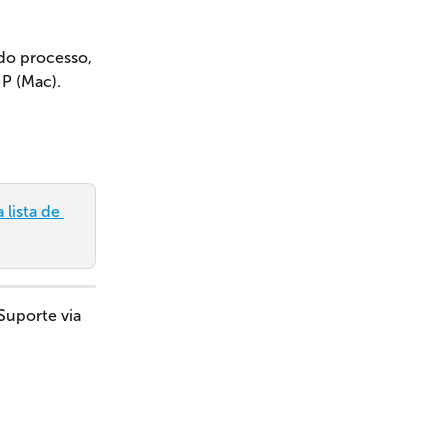
 do processo, 
P (Mac).
lista de 
uporte via 