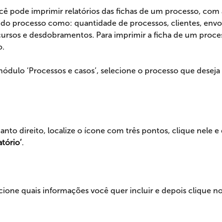
cê pode imprimir relatórios das fichas de um processo, com a
do processo como: quantidade de processos, clientes, envol
ecursos e desdobramentos. Para imprimir a ficha de um proces
o.
ódulo ‘Processos e casos’, selecione o processo que deseja 
anto direito, localize o ícone com três pontos, clique nele e
atório’
.
cione quais informações você quer incluir e depois clique no