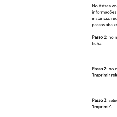
No Astrea vo
informações 
instância, r
passos abaix
Passo 1: 
no m
ficha.
Passo 2: 
no c
‘Imprimir rel
Passo 3: 
sele
‘Imprimir’
.