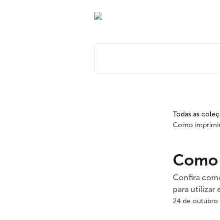
Passar para o conteúdo principal
Pesquisar artigos...
Todas as cole
Como imprimir
Como 
Confira como
para utilizar
24 de outubro