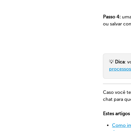
Passo 4: 
uma 
ou salvar c
💡 
Dica
: 
processos
Caso você te
chat para qu
Estes artigo
Como imp