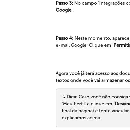
Passo 3:
 No campo ‘Integrações co
Google
’.
Passo 4:
 Neste momento, aparecerá
e-mail Google. Clique em ‘
Permiti
Agora você já terá acesso aos do
textos onde você vai armazenar o
💡
Dica:
 Caso você não consiga 
‘Meu Perfil’ e clique em 
‘Desvin
final da página) e tente vinc
explicamos acima.