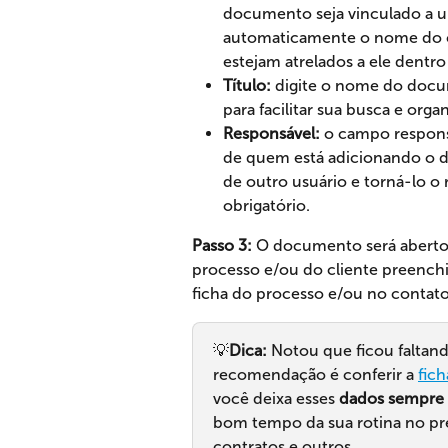
documento seja vinculado a u
automaticamente o nome do c
estejam atrelados a ele dentro
Título:
 digite o nome do docum
para facilitar sua busca e org
Responsável:
 o campo respon
de quem está adicionando o d
de outro usuário e torná-lo 
obrigatório.
Passo 3:
 O documento será aberto
processo e/ou do cliente preench
ficha do processo e/ou no contato
💡
Dica:
 Notou que ficou faltan
recomendação é conferir a 
fic
você deixa esses 
dados sempre 
bom tempo da sua rotina no p
contratos e outros.