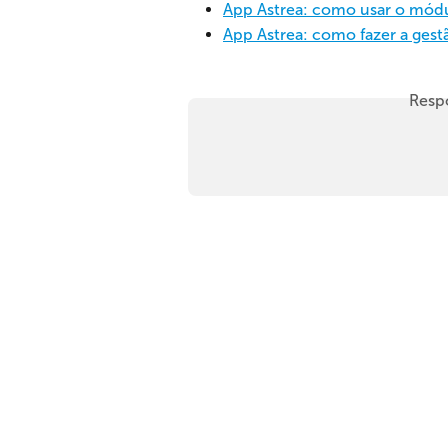
App Astrea: como usar o módu
App Astrea: como fazer a gest
Resp