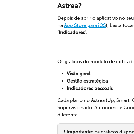
Astrea?
Depois de abrir o aplicativo no seu 
na 
App Store para iOS
), basta toca
‘Indicadores’
.
Os gráficos do módulo de indicado
Visão geral
Gestão estratégica
Indicadores pessoais
Cada plano no Astrea (Up, Smart, 
Supervisionado, Autônomo e Coord
diferente.
❗ 
Importante:
 os gráficos disp